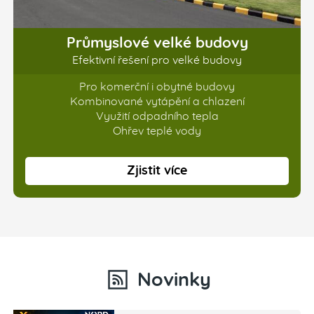
Průmyslové velké budovy
Efektivní řešení pro velké budovy
Pro komerční i obytné budovy
Kombinované vytápění a chlazení
Využití odpadního tepla
Ohřev teplé vody
Zjistit více
Novinky