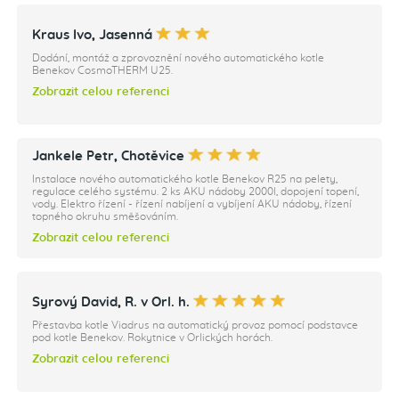
Kraus Ivo, Jasenná
Dodání, montáž a zprovoznění nového automatického kotle
Benekov CosmoTHERM U25.
Zobrazit celou referenci
Jankele Petr, Chotěvice
Instalace nového automatického kotle Benekov R25 na pelety,
regulace celého systému. 2 ks AKU nádoby 2000l, dopojení topení,
vody. Elektro řízení - řízení nabíjení a vybíjení AKU nádoby, řízení
topného okruhu směšováním.
Zobrazit celou referenci
Syrový David, R. v Orl. h.
Přestavba kotle Viadrus na automatický provoz pomocí podstavce
pod kotle Benekov. Rokytnice v Orlických horách.
Zobrazit celou referenci