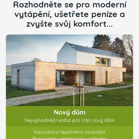
Rozhodněte se pro moderní
vytápění, ušetřete peníze a
zvyšte svůj komfort...
Nový dům
Nejvýhodnější volba pro Váš nový dům
Návratnost tepelného čerpadla
Porovnání s jinými typy vytápění