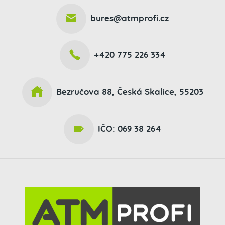
bures@atmprofi.cz
+420 775 226 334
Bezručova 88, Česká Skalice, 55203
IČO: 069 38 264